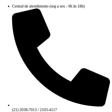
Ir
Central de atendimento (seg a sex - 9h às 18h)
para
o
conteúdo
(21) 2038-7013 / 2103-4117