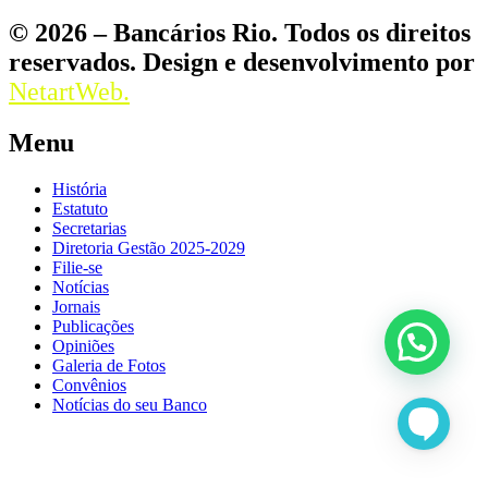
© 2026 – Bancários Rio. Todos os direitos
reservados. Design e desenvolvimento por
NetartWeb.
Menu
História
Estatuto
Secretarias
Diretoria Gestão 2025-2029
Filie-se
Notícias
Jornais
Publicações
Opiniões
Galeria de Fotos
Convênios
Notícias do seu Banco