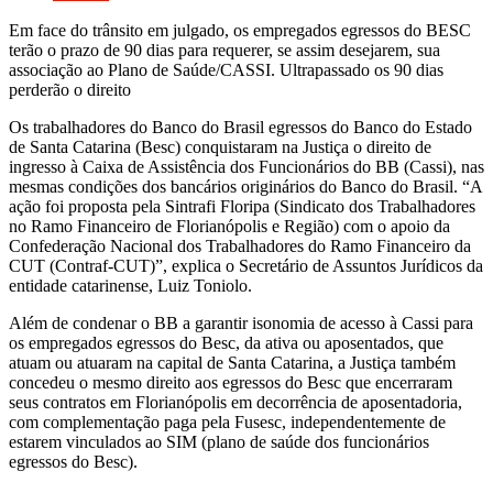
Em face do trânsito em julgado, os empregados egressos do BESC
terão o prazo de 90 dias para requerer, se assim desejarem, sua
associação ao Plano de Saúde/CASSI. Ultrapassado os 90 dias
perderão o direito
Os trabalhadores do Banco do Brasil egressos do Banco do Estado
de Santa Catarina (Besc) conquistaram na Justiça o direito de
ingresso à Caixa de Assistência dos Funcionários do BB (Cassi), nas
mesmas condições dos bancários originários do Banco do Brasil. “A
ação foi proposta pela Sintrafi Floripa (Sindicato dos Trabalhadores
no Ramo Financeiro de Florianópolis e Região) com o apoio da
Confederação Nacional dos Trabalhadores do Ramo Financeiro da
CUT (Contraf-CUT)”, explica o Secretário de Assuntos Jurídicos da
entidade catarinense, Luiz Toniolo.
Além de condenar o BB a garantir isonomia de acesso à Cassi para
os empregados egressos do Besc, da ativa ou aposentados, que
atuam ou atuaram na capital de Santa Catarina, a Justiça também
concedeu o mesmo direito aos egressos do Besc que encerraram
seus contratos em Florianópolis em decorrência de aposentadoria,
com complementação paga pela Fusesc, independentemente de
estarem vinculados ao SIM (plano de saúde dos funcionários
egressos do Besc).