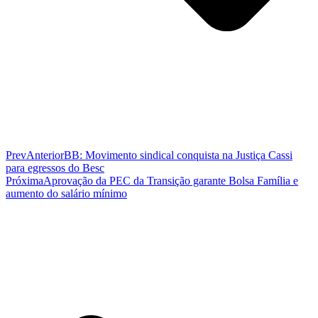
Prev
Anterior
BB: Movimento sindical conquista na Justiça Cassi
para egressos do Besc
Próxima
Aprovação da PEC da Transição garante Bolsa Família e
aumento do salário mínimo