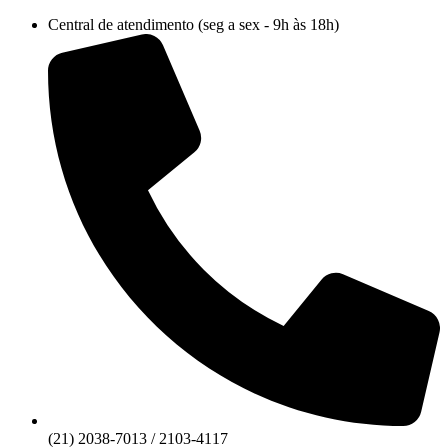
Ir
Central de atendimento (seg a sex - 9h às 18h)
para
o
conteúdo
(21) 2038-7013 / 2103-4117