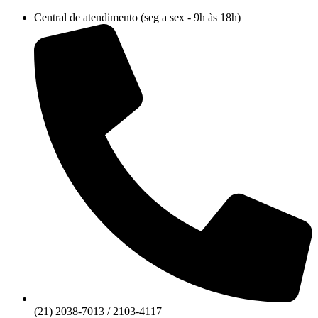
Ir
Central de atendimento (seg a sex - 9h às 18h)
para
o
conteúdo
(21) 2038-7013 / 2103-4117