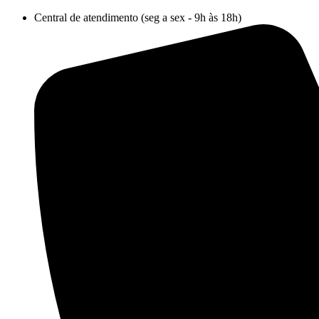
Ir
Central de atendimento (seg a sex - 9h às 18h)
para
o
conteúdo