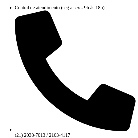
Ir
Central de atendimento (seg a sex - 9h às 18h)
para
o
conteúdo
(21) 2038-7013 / 2103-4117