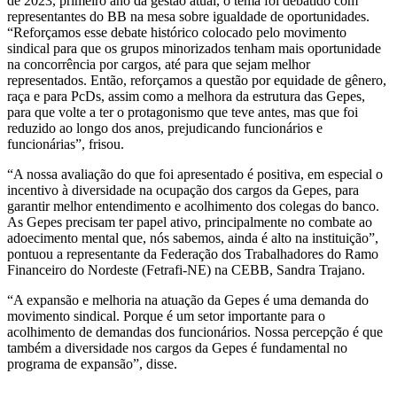
de 2023, primeiro ano da gestão atual, o tema foi debatido com
representantes do BB na mesa sobre igualdade de oportunidades.
“Reforçamos esse debate histórico colocado pelo movimento
sindical para que os grupos minorizados tenham mais oportunidade
na concorrência por cargos, até para que sejam melhor
representados. Então, reforçamos a questão por equidade de gênero,
raça e para PcDs, assim como a melhora da estrutura das Gepes,
para que volte a ter o protagonismo que teve antes, mas que foi
reduzido ao longo dos anos, prejudicando funcionários e
funcionárias”, frisou.
“A nossa avaliação do que foi apresentado é positiva, em especial o
incentivo à diversidade na ocupação dos cargos da Gepes, para
garantir melhor entendimento e acolhimento dos colegas do banco.
As Gepes precisam ter papel ativo, principalmente no combate ao
adoecimento mental que, nós sabemos, ainda é alto na instituição”,
pontuou a representante da Federação dos Trabalhadores do Ramo
Financeiro do Nordeste (Fetrafi-NE) na CEBB, Sandra Trajano.
“A expansão e melhoria na atuação da Gepes é uma demanda do
movimento sindical. Porque é um setor importante para o
acolhimento de demandas dos funcionários. Nossa percepção é que
também a diversidade nos cargos da Gepes é fundamental no
programa de expansão”, disse.