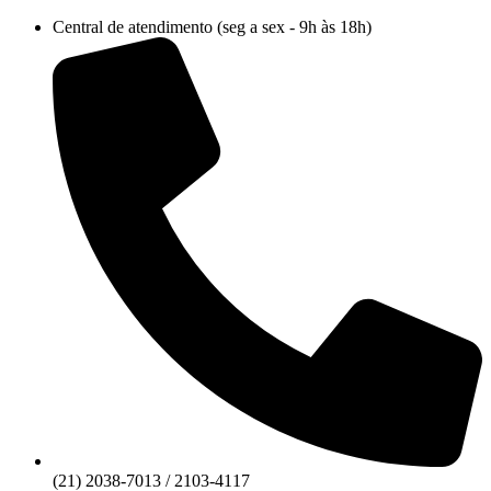
Ir
Central de atendimento (seg a sex - 9h às 18h)
para
o
conteúdo
(21) 2038-7013 / 2103-4117