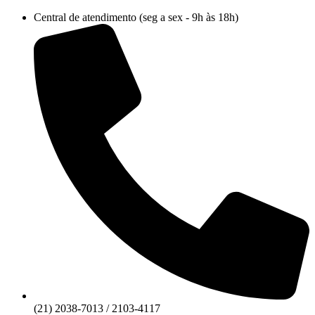
Ir
Central de atendimento (seg a sex - 9h às 18h)
para
o
conteúdo
(21) 2038-7013 / 2103-4117