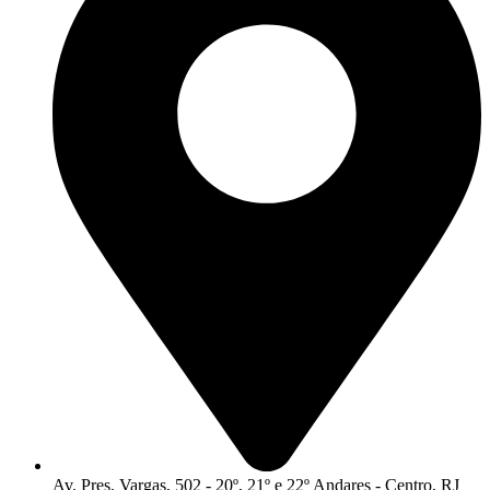
Av. Pres. Vargas, 502 - 20º, 21º e 22º Andares - Centro, RJ