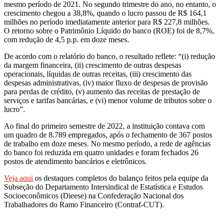
mesmo período de 2021. No segundo trimestre do ano, no entanto, o
crescimento chegou a 38,8%, quando o lucro passou de R$ 164,1
milhões no período imediatamente anterior para R$ 227,8 milhões.
O retorno sobre o Patrimônio Líquido do banco (ROE) foi de 8,7%,
com redução de 4,5 p.p. em doze meses.
De acordo com o relatório do banco, o resultado reflete: “(i) redução
da margem financeira, (ii) crescimento de outras despesas
operacionais, líquidas de outras receitas, (iii) crescimento das
despesas administrativas, (iv) maior fluxo de despesas de provisão
para perdas de crédito, (v) aumento das receitas de prestação de
serviços e tarifas bancárias, e (vi) menor volume de tributos sobre o
lucro”.
Ao final do primeiro semestre de 2022, a instituição contava com
um quadro de 8.789 empregados, após o fechamento de 367 postos
de trabalho em doze meses. No mesmo período, a rede de agências
do banco foi reduzida em quatro unidades e foram fechados 26
postos de atendimento bancários e eletrônicos.
Veja aqui
os destaques completos do balanço feitos pela equipe da
Subseção do Departamento Intersindical de Estatística e Estudos
Socioeconômicos (Dieese) na Confederação Nacional dos
Trabalhadores do Ramo Financeiro (Contraf-CUT).