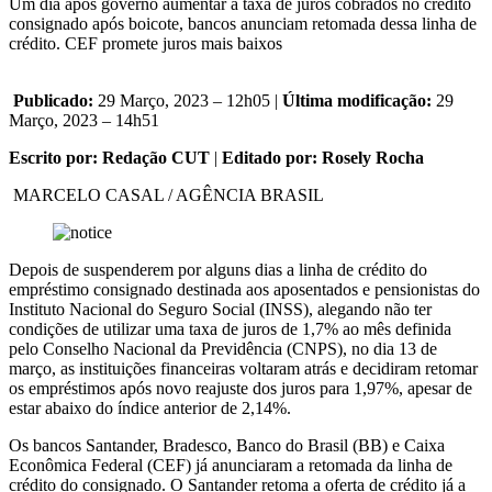
Um dia após governo aumentar a taxa de juros cobrados no crédito
consignado após boicote, bancos anunciam retomada dessa linha de
crédito. CEF promete juros mais baixos
Publicado:
29 Março, 2023 – 12h05 |
Última modificação:
29
Março, 2023 – 14h51
Escrito por: Redação CUT
|
Editado por: Rosely Rocha
MARCELO CASAL / AGÊNCIA BRASIL
Depois de suspenderem por alguns dias a linha de crédito do
empréstimo consignado destinada aos aposentados e pensionistas do
Instituto Nacional do Seguro Social (INSS), alegando não ter
condições de utilizar uma taxa de juros de 1,7% ao mês definida
pelo Conselho Nacional da Previdência (CNPS), no dia 13 de
março, as instituições financeiras voltaram atrás e decidiram retomar
os empréstimos após novo reajuste dos juros para 1,97%, apesar de
estar abaixo do índice anterior de 2,14%.
Os bancos Santander, Bradesco, Banco do Brasil (BB) e Caixa
Econômica Federal (CEF) já anunciaram a retomada da linha de
crédito do consignado. O Santander retoma a oferta de crédito já a