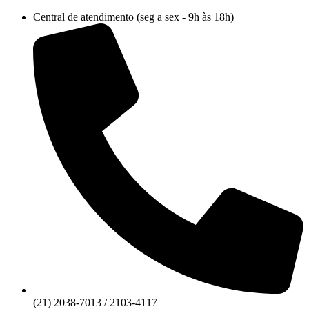
Ir
Central de atendimento (seg a sex - 9h às 18h)
para
o
conteúdo
(21) 2038-7013 / 2103-4117