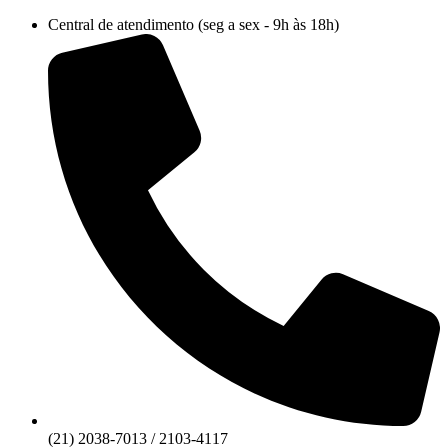
Ir
Central de atendimento (seg a sex - 9h às 18h)
para
o
conteúdo
(21) 2038-7013 / 2103-4117