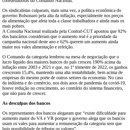
coordenadoras do Comando Nacional.
Os sindicalistas culparam, mais uma vez, a política econômica do
governo Bolsonaro pela alta da inflação, especialmente nos preços
da alimentação que afeta toda a classe trabalhadora e ainda mais os
mais pobres.
A Consulta Nacional realizada pela Contraf-CUT apontou que 92%
dos bancários consideram que o aumento real é a prioridade da
campanha nacional deste ano e 62% querem um aumento ainda
maior nos vales alimentação e refeição.
O Comando da categoria lembrou na mesa de negociação que o
lucro líquido dos maiores bancos do país cresceu 190% acima da
inflação entre 2003 e 2021 e que, no 1º trimestre de 2022, os ganhos
cresceram 15,4%, mantendo uma alta rentabilidade, bem acima de
empresas do mesmo porte de outros setores da economia. No caso
da indústria e do comércio, nos dois anos de pandemia da covid-19,
houve redução no crescimento, ao contrário do sistema financeiro,
que não para de crescer.
As desculpas dos bancos
Os representantes dos bancos alegaram que “existe dificuldade para
aumento maior do VA e VR porque o governo alega que os bancos
usam os vales para aumentar a remuneração da categoria sem que
haja possibilidade de tributar os valores”.