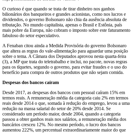
O curioso é que quando se trata de tirar dinheiro nos ganhos
bilionários dos banqueiros e grandes acionistas, como nos lucros e
dividendos, o governo Bolsonaro não chia da ausência absoluta de
tributação. No mundo capitalista, apenas o Brasil e Estônia, país
mais pobre da Europa, não cobram o imposto sobre este faturamento
fabuloso do setor especulativo.
A Fenaban citou ainda a Medida Provisória do governo Bolsonaro
que altera as regras do vale-alimentação para aguardar uma posição
sobre o tema. A Câmara dos Deputados aprovou nesta quarta-feira
(3), a MP que trata do teletrabalho e inclui, no pacote, novas regras
para os tíquetes, segundo o governo, para evitar fraudes e o uso do
benefício para compra de outros produtos que não sejam comida.
Despesas dos bancos caíram
Desde 2017, as despesas dos bancos com pessoal caíram 15% em
termos reais. A remuneração média da categoria caiu 2% em termos
reais desde 2014 o que, somada à redução do emprego, levou a uma
redução na massa salarial do setor de 20% desde 2014. Se
considerado um período maior, desde 2004, quando a categoria
passou a obter ganhos reais nos salários, a remuneração média dos
bancários cresceu 12%. No mesmo período, o lucro dos bancos
aumentou 222%, um percentual extraordinariamente maior do que