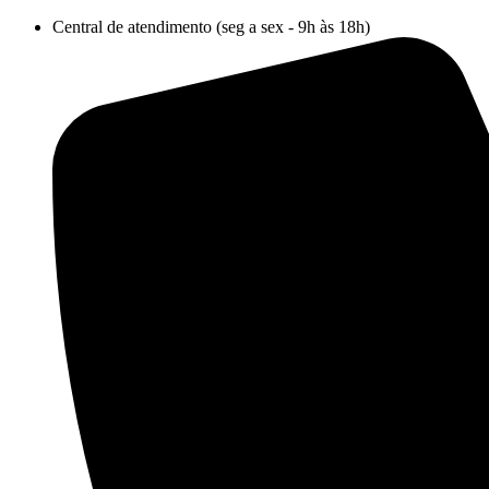
Ir
Central de atendimento (seg a sex - 9h às 18h)
para
o
conteúdo