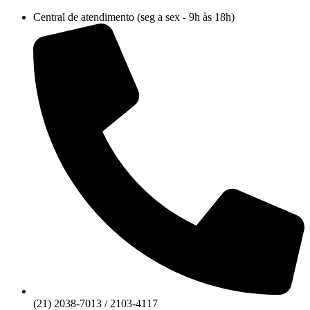
Ir
Central de atendimento (seg a sex - 9h às 18h)
para
o
conteúdo
(21) 2038-7013 / 2103-4117