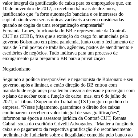
valor integral da gratificação de caixa para os empregados que, em
10 de novembro de 2017, a recebiam há mais de dez anos,
justificando que “a forte automação bancária e os interesses do
capital não devem ser as únicas variáveis a serem consideradas
quando se cogita de uma reorganização empresarial”.
Fernanda Lopes, funcionária do BB e representante da Contraf-
CUT na CEBB, frisa que a extinção do cargo foi anunciada pelo
governo Bolsonaro em plena pandemia, junto com o fechamento de
mais de 5 mil postos de trabalho, agências, postos de atendimento e
escritórios de negócios. Tudo indicava para um processo de
enxugamento para preparar o BB para a privatização
Negacionismo
Seguindo a política irresponsável e negacionista de Bolsonaro e seu
governo, após a liminar, a então direção do BB entrou com
mandado de segurança para tentar cassar a decisão e prosseguir com
o plano de acabar com a função de caixa, mas, em 6 de julho de
2021, o Tribunal Superior do Trabalho (TST) negou o pedido da
empresa. “Nesse julgamento, garantimos o direito dos caixas
continuarem a receber o valor integral de suas gratificações”,
informou na época a assessora jurídica da Contraf-CUT, Renata
Cabral, sócia do escritório Crivelli Advogados. “Manter a função de
caixa e o pagamento da respectiva gratificação é o reconhecimento
preliminar do Judiciário sobre a ilegalidade cometida pelo banco ao