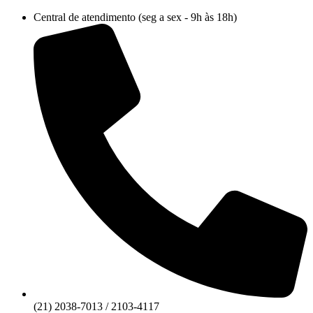
Ir
Central de atendimento (seg a sex - 9h às 18h)
para
o
conteúdo
(21) 2038-7013 / 2103-4117