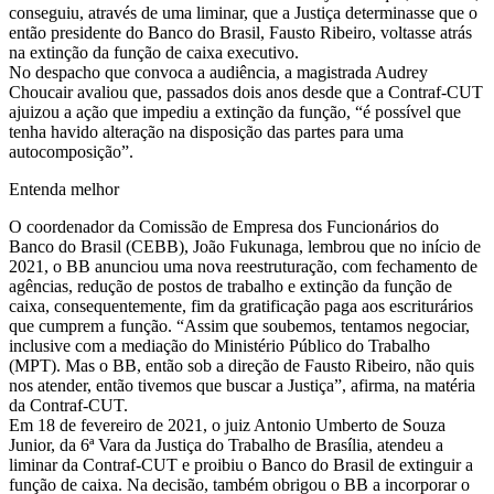
conseguiu, através de uma liminar, que a Justiça determinasse que o
então presidente do Banco do Brasil, Fausto Ribeiro, voltasse atrás
na extinção da função de caixa executivo.
No despacho que convoca a audiência, a magistrada Audrey
Choucair avaliou que, passados dois anos desde que a Contraf-CUT
ajuizou a ação que impediu a extinção da função, “é possível que
tenha havido alteração na disposição das partes para uma
autocomposição”.
Entenda melhor
O coordenador da Comissão de Empresa dos Funcionários do
Banco do Brasil (CEBB), João Fukunaga, lembrou que no início de
2021, o BB anunciou uma nova reestruturação, com fechamento de
agências, redução de postos de trabalho e extinção da função de
caixa, consequentemente, fim da gratificação paga aos escriturários
que cumprem a função. “Assim que soubemos, tentamos negociar,
inclusive com a mediação do Ministério Público do Trabalho
(MPT). Mas o BB, então sob a direção de Fausto Ribeiro, não quis
nos atender, então tivemos que buscar a Justiça”, afirma, na matéria
da Contraf-CUT.
Em 18 de fevereiro de 2021, o juiz Antonio Umberto de Souza
Junior, da 6ª Vara da Justiça do Trabalho de Brasília, atendeu a
liminar da Contraf-CUT e proibiu o Banco do Brasil de extinguir a
função de caixa. Na decisão, também obrigou o BB a incorporar o