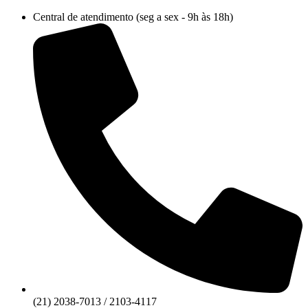
Ir
Central de atendimento (seg a sex - 9h às 18h)
para
o
conteúdo
(21) 2038-7013 / 2103-4117