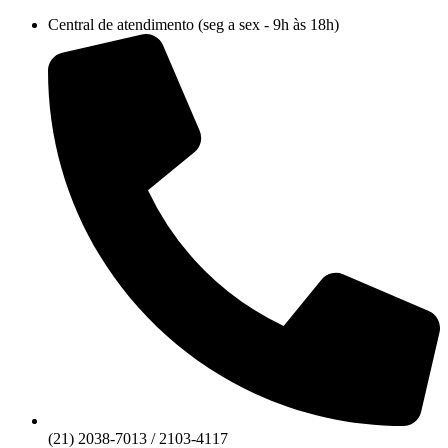
Ir
Central de atendimento (seg a sex - 9h às 18h)
para
o
conteúdo
(21) 2038-7013 / 2103-4117