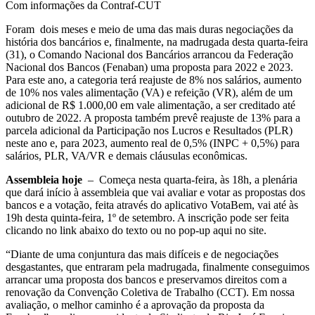
Com informações da Contraf-CUT
Foram dois meses e meio de uma das mais duras negociações da
história dos bancários e, finalmente, na madrugada desta quarta-feira
(31), o Comando Nacional dos Bancários arrancou da Federação
Nacional dos Bancos (Fenaban) uma proposta para 2022 e 2023.
Para este ano, a categoria terá reajuste de 8% nos salários, aumento
de 10% nos vales alimentação (VA) e refeição (VR), além de um
adicional de R$ 1.000,00 em vale alimentação, a ser creditado até
outubro de 2022. A proposta também prevê reajuste de 13% para a
parcela adicional da Participação nos Lucros e Resultados (PLR)
neste ano e, para 2023, aumento real de 0,5% (INPC + 0,5%) para
salários, PLR, VA/VR e demais cláusulas econômicas.
Assembleia hoje
– Começa nesta quarta-feira, às 18h, a plenária
que dará início à assembleia que vai avaliar e votar as propostas dos
bancos e a votação, feita através do aplicativo VotaBem, vai até às
19h desta quinta-feira, 1º de setembro. A inscrição pode ser feita
clicando no link abaixo do texto ou no pop-up aqui no site.
“Diante de uma conjuntura das mais difíceis e de negociações
desgastantes, que entraram pela madrugada, finalmente conseguimos
arrancar uma proposta dos bancos e preservamos direitos com a
renovação da Convenção Coletiva de Trabalho (CCT). Em nossa
avaliação, o melhor caminho é a aprovação da proposta da