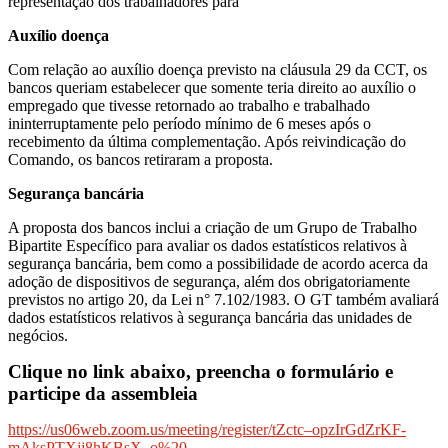
representação dos trabalhadores para
Auxílio doença
Com relação ao auxílio doença previsto na cláusula 29 da CCT, os
bancos queriam estabelecer que somente teria direito ao auxílio o
empregado que tivesse retornado ao trabalho e trabalhado
ininterruptamente pelo período mínimo de 6 meses após o
recebimento da última complementação. Após reivindicação do
Comando, os bancos retiraram a proposta.
Segurança bancária
A proposta dos bancos inclui a criação de um Grupo de Trabalho
Bipartite Específico para avaliar os dados estatísticos relativos à
segurança bancária, bem como a possibilidade de acordo acerca da
adoção de dispositivos de segurança, além dos obrigatoriamente
previstos no artigo 20, da Lei n° 7.102/1983. O GT também avaliará
dados estatísticos relativos à segurança bancária das unidades de
negócios.
Clique no link abaixo, preencha o formulário e
participe da assembleia
https://us06web.zoom.us/meeting/register/tZctc–opzIrGdZrKF-
mAksPTXjj8hKBsX_o%20