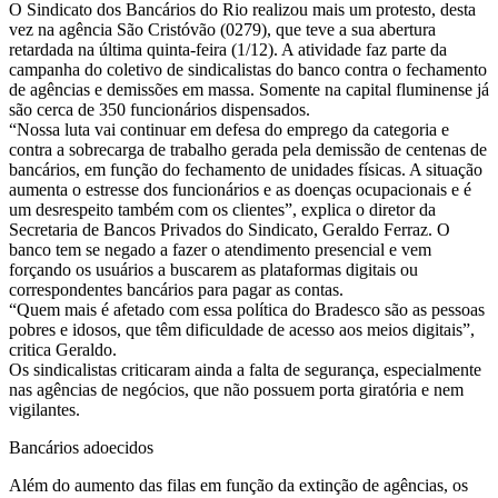
O Sindicato dos Bancários do Rio realizou mais um protesto, desta
vez na agência São Cristóvão (0279), que teve a sua abertura
retardada na última quinta-feira (1/12). A atividade faz parte da
campanha do coletivo de sindicalistas do banco contra o fechamento
de agências e demissões em massa. Somente na capital fluminense já
são cerca de 350 funcionários dispensados.
“Nossa luta vai continuar em defesa do emprego da categoria e
contra a sobrecarga de trabalho gerada pela demissão de centenas de
bancários, em função do fechamento de unidades físicas. A situação
aumenta o estresse dos funcionários e as doenças ocupacionais e é
um desrespeito também com os clientes”, explica o diretor da
Secretaria de Bancos Privados do Sindicato, Geraldo Ferraz. O
banco tem se negado a fazer o atendimento presencial e vem
forçando os usuários a buscarem as plataformas digitais ou
correspondentes bancários para pagar as contas.
“Quem mais é afetado com essa política do Bradesco são as pessoas
pobres e idosos, que têm dificuldade de acesso aos meios digitais”,
critica Geraldo.
Os sindicalistas criticaram ainda a falta de segurança, especialmente
nas agências de negócios, que não possuem porta giratória e nem
vigilantes.
Bancários adoecidos
Além do aumento das filas em função da extinção de agências, os