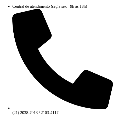
Ir
Central de atendimento (seg a sex - 9h às 18h)
para
o
conteúdo
(21) 2038-7013 / 2103-4117