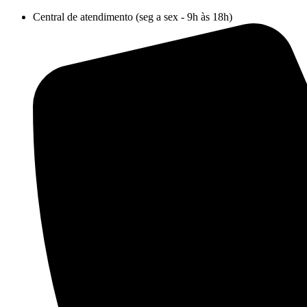
Ir
Central de atendimento (seg a sex - 9h às 18h)
para
o
conteúdo