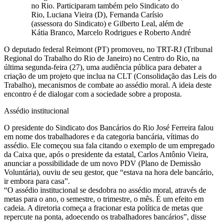
no Rio. Participaram também pelo Sindicato do
Rio, Luciana Vieira (D), Fernanda Carísio
(assessora do Sindicato) e Gilberto Leal, além de
Kátia Branco, Marcelo Rodrigues e Roberto André
O deputado federal Reimont (PT) promoveu, no TRT-RJ (Tribunal
Regional do Trabalho do Rio de Janeiro) no Centro do Rio, na
última segunda-feira (27), uma audiência pública para debater a
criação de um projeto que inclua na CLT (Consolidação das Leis do
Trabalho), mecanismos de combate ao assédio moral. A ideia deste
encontro é de dialogar com a sociedade sobre a proposta.
Assédio institucional
O presidente do Sindicato dos Bancários do Rio José Ferreira falou
em nome dos trabalhadores e da categoria bancária, vítimas do
assédio. Ele começou sua fala citando o exemplo de um empregado
da Caixa que, após o presidente da estatal, Carlos Antônio Vieira,
anunciar a possibilidade de um novo PDV (Plano de Demissão
Voluntária), ouviu de seu gestor, que “estava na hora dele bancário,
ir embora para casa”.
“O assédio institucional se desdobra no assédio moral, através de
metas para o ano, o semestre, o trimestre, o mês. É um efeito em
cadeia. A diretoria começa a fracionar esta política de metas que
repercute na ponta, adoecendo os trabalhadores bancários”, disse