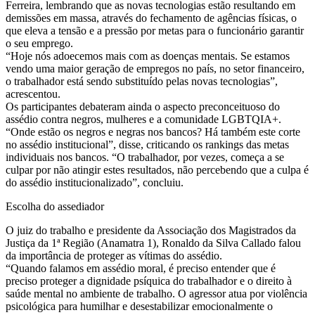
Ferreira, lembrando que as novas tecnologias estão resultando em
demissões em massa, através do fechamento de agências físicas, o
que eleva a tensão e a pressão por metas para o funcionário garantir
o seu emprego.
“Hoje nós adoecemos mais com as doenças mentais. Se estamos
vendo uma maior geração de empregos no país, no setor financeiro,
o trabalhador está sendo substituído pelas novas tecnologias”,
acrescentou.
Os participantes debateram ainda o aspecto preconceituoso do
assédio contra negros, mulheres e a comunidade LGBTQIA+.
“Onde estão os negros e negras nos bancos? Há também este corte
no assédio institucional”, disse, criticando os rankings das metas
individuais nos bancos. “O trabalhador, por vezes, começa a se
culpar por não atingir estes resultados, não percebendo que a culpa é
do assédio institucionalizado”, concluiu.
Escolha do assediador
O juiz do trabalho e presidente da Associação dos Magistrados da
Justiça da 1ª Região (Anamatra 1), Ronaldo da Silva Callado falou
da importância de proteger as vítimas do assédio.
“Quando falamos em assédio moral, é preciso entender que é
preciso proteger a dignidade psíquica do trabalhador e o direito à
saúde mental no ambiente de trabalho. O agressor atua por violência
psicológica para humilhar e desestabilizar emocionalmente o