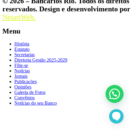
© 2026 – Bancários Rio. Todos os direitos
reservados. Design e desenvolvimento por
NetartWeb.
Menu
História
Estatuto
Secretarias
Diretoria Gestão 2025-2029
Filie-se
Notícias
Jornais
Publicações
Opiniões
Galeria de Fotos
Convênios
Notícias do seu Banco