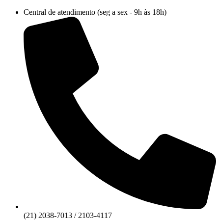
Ir
Central de atendimento (seg a sex - 9h às 18h)
para
o
conteúdo
(21) 2038-7013 / 2103-4117