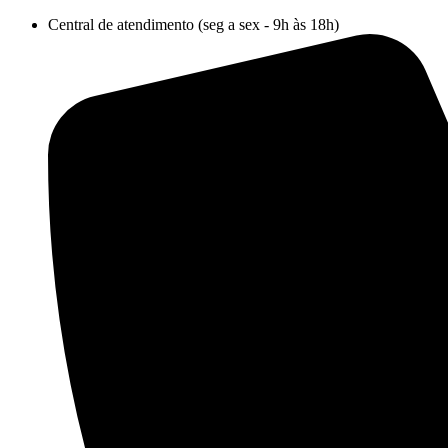
Ir
Central de atendimento (seg a sex - 9h às 18h)
para
o
conteúdo