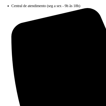
Ir
Central de atendimento (seg a sex - 9h às 18h)
para
o
conteúdo