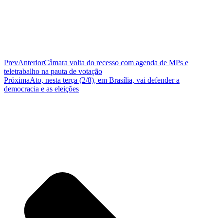
Prev
Anterior
Câmara volta do recesso com agenda de MPs e
teletrabalho na pauta de votação
Próxima
Ato, nesta terça (2/8), em Brasília, vai defender a
democracia e as eleições