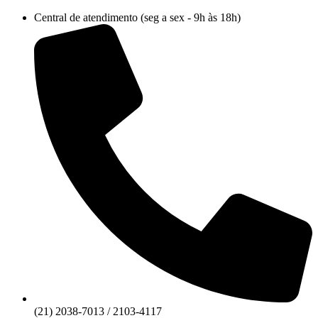
Ir
Central de atendimento (seg a sex - 9h às 18h)
para
o
conteúdo
(21) 2038-7013 / 2103-4117