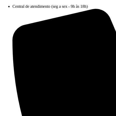
Ir
Central de atendimento (seg a sex - 9h às 18h)
para
o
conteúdo