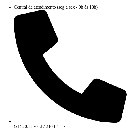
Ir
Central de atendimento (seg a sex - 9h às 18h)
para
o
conteúdo
(21) 2038-7013 / 2103-4117