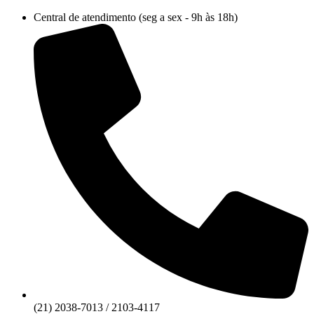
Ir
Central de atendimento (seg a sex - 9h às 18h)
para
o
conteúdo
(21) 2038-7013 / 2103-4117