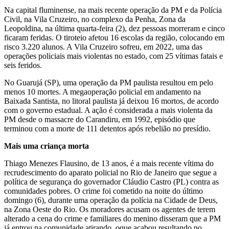
Na capital fluminense, na mais recente operação da PM e da Polícia
Civil, na Vila Cruzeiro, no complexo da Penha, Zona da
Leopoldina, na última quarta-feira (2), dez pessoas morreram e cinco
ficaram feridas. O tiroteio afetou 16 escolas da região, colocando em
risco 3.220 alunos. A Vila Cruzeiro sofreu, em 2022, uma das
operações policiais mais violentas no estado, com 25 vítimas fatais e
seis feridos.
No Guarujá (SP), uma operação da PM paulista resultou em pelo
menos 10 mortes. A megaoperação policial em andamento na
Baixada Santista, no litoral paulista já deixou 16 mortos, de acordo
com o governo estadual. A ação é considerada a mais violenta da
PM desde o massacre do Carandiru, em 1992, episódio que
terminou com a morte de 111 detentos após rebelião no presídio.
Mais uma criança morta
Thiago Menezes Flausino, de 13 anos, é a mais recente vítima do
recrudescimento do aparato policial no Rio de Janeiro que segue a
política de segurança do governador Cláudio Castro (PL) contra as
comunidades pobres. O crime foi cometido na noite do último
domingo (6), durante uma operação da polícia na Cidade de Deus,
na Zona Oeste do Rio. Os moradores acusam os agentes de terem
alterado a cena do crime e familiares do menino disseram que a PM
já entrou na comunidade atirando, oque acabou resultando no