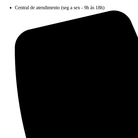
Ir
Central de atendimento (seg a sex - 9h às 18h)
para
o
conteúdo