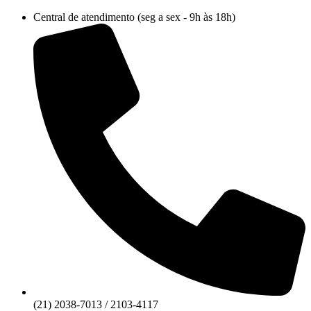
Ir
Central de atendimento (seg a sex - 9h às 18h)
para
o
conteúdo
(21) 2038-7013 / 2103-4117