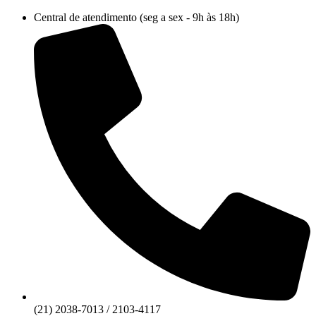
Ir
Central de atendimento (seg a sex - 9h às 18h)
para
o
conteúdo
(21) 2038-7013 / 2103-4117