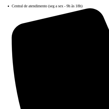
Ir
Central de atendimento (seg a sex - 9h às 18h)
para
o
conteúdo