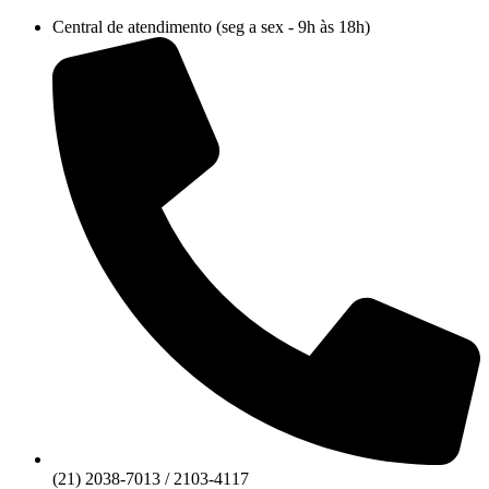
Ir
Central de atendimento (seg a sex - 9h às 18h)
para
o
conteúdo
(21) 2038-7013 / 2103-4117