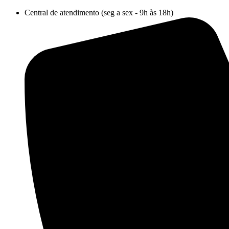
Ir
Central de atendimento (seg a sex - 9h às 18h)
para
o
conteúdo