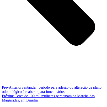
Prev
Anterior
Santander: período para adesão ou alteração de plano
odontológico é reaberto para funcionários
Próxima
Cerca de 100 mil mulheres participam da Marcha das
Margaridas, em Brasília