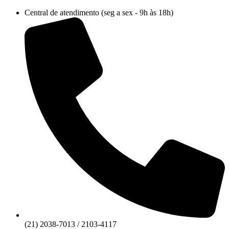
Ir
Central de atendimento (seg a sex - 9h às 18h)
para
o
conteúdo
(21) 2038-7013 / 2103-4117