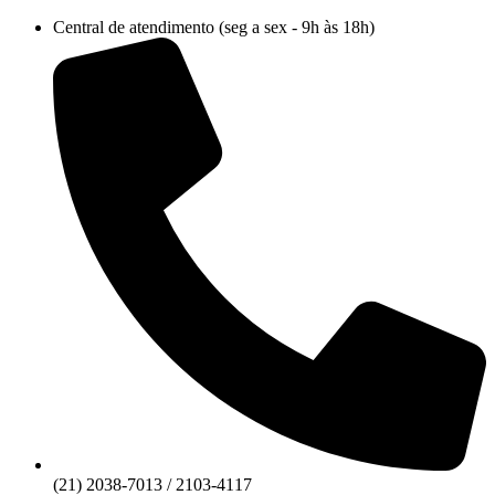
Ir
Central de atendimento (seg a sex - 9h às 18h)
para
o
conteúdo
(21) 2038-7013 / 2103-4117