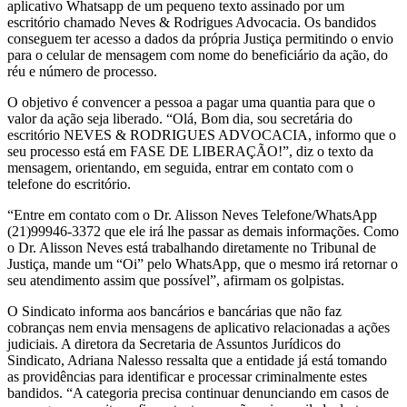
aplicativo Whatsapp de um pequeno texto assinado por um
escritório chamado Neves & Rodrigues Advocacia. Os bandidos
conseguem ter acesso a dados da própria Justiça permitindo o envio
para o celular de mensagem com nome do beneficiário da ação, do
réu e número de processo.
O objetivo é convencer a pessoa a pagar uma quantia para que o
valor da ação seja liberado. “Olá, Bom dia, sou secretária do
escritório NEVES & RODRIGUES ADVOCACIA, informo que o
seu processo está em FASE DE LIBERAÇÃO!”, diz o texto da
mensagem, orientando, em seguida, entrar em contato com o
telefone do escritório.
“Entre em contato com o Dr. Alisson Neves Telefone/WhatsApp
(21)99946-3372 que ele irá lhe passar as demais informações. Como
o Dr. Alisson Neves está trabalhando diretamente no Tribunal de
Justiça, mande um “Oi” pelo WhatsApp, que o mesmo irá retornar o
seu atendimento assim que possível”, afirmam os golpistas.
O Sindicato informa aos bancários e bancárias que não faz
cobranças nem envia mensagens de aplicativo relacionadas a ações
judiciais. A diretora da Secretaria de Assuntos Jurídicos do
Sindicato, Adriana Nalesso ressalta que a entidade já está tomando
as providências para identificar e processar criminalmente estes
bandidos. “A categoria precisa continuar denunciando em casos de