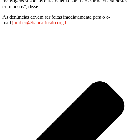
mensagens suspeitas e ficar atenta para não cair na cilada destes
criminosos”, disse.
As denúncias devem ser feitas imediatamente para o e-
mail
juridico@bancariosrio.org.br
.