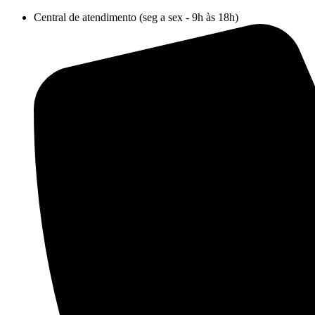
Ir
Central de atendimento (seg a sex - 9h às 18h)
para
o
conteúdo