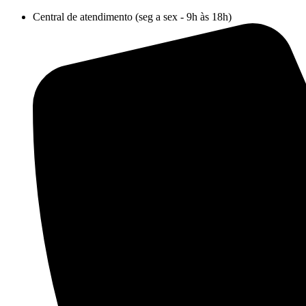
Ir
Central de atendimento (seg a sex - 9h às 18h)
para
o
conteúdo