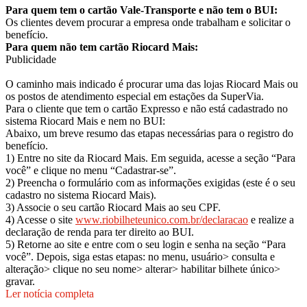
Para quem tem o cartão Vale-Transporte e não tem o BUI:
Os clientes devem procurar a empresa onde trabalham e solicitar o
benefício.
Para quem não tem cartão Riocard Mais:
Publicidade
O caminho mais indicado é procurar uma das lojas Riocard Mais ou
os postos de atendimento especial em estações da SuperVia.
Para o cliente que tem o cartão Expresso e não está cadastrado no
sistema Riocard Mais e nem no BUI:
Abaixo, um breve resumo das etapas necessárias para o registro do
benefício.
1) Entre no site da Riocard Mais. Em seguida, acesse a seção “Para
você” e clique no menu “Cadastrar-se”.
2) Preencha o formulário com as informações exigidas (este é o seu
cadastro no sistema Riocard Mais).
3) Associe o seu cartão Riocard Mais ao seu CPF.
4) Acesse o site
www.riobilheteunico.com.br/declaracao
e realize a
declaração de renda para ter direito ao BUI.
5) Retorne ao site e entre com o seu login e senha na seção “Para
você”. Depois, siga estas etapas: no menu, usuário> consulta e
alteração> clique no seu nome> alterar> habilitar bilhete único>
gravar.
Ler notícia completa