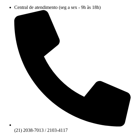
Ir
Central de atendimento (seg a sex - 9h às 18h)
para
o
conteúdo
(21) 2038-7013 / 2103-4117