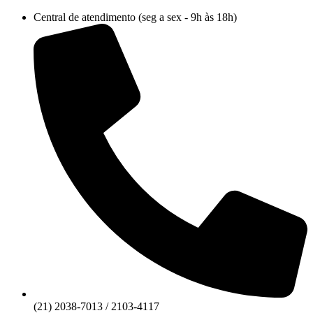
Ir
Central de atendimento (seg a sex - 9h às 18h)
para
o
conteúdo
(21) 2038-7013 / 2103-4117