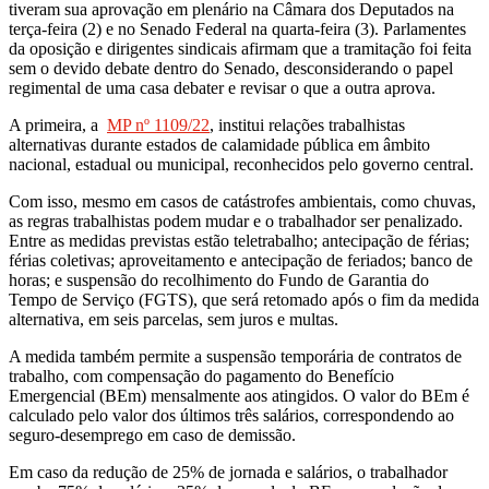
tiveram sua aprovação em plenário na Câmara dos Deputados na
terça-feira (2) e no Senado Federal na quarta-feira (3). Parlamentes
da oposição e dirigentes sindicais afirmam que a tramitação foi feita
sem o devido debate dentro do Senado, desconsiderando o papel
regimental de uma casa debater e revisar o que a outra aprova.
A primeira, a
MP nº 1109/22
, institui relações trabalhistas
alternativas durante estados de calamidade pública em âmbito
nacional, estadual ou municipal, reconhecidos pelo governo central.
Com isso, mesmo em casos de catástrofes ambientais, como chuvas,
as regras trabalhistas podem mudar e o trabalhador ser penalizado.
Entre as medidas previstas estão teletrabalho; antecipação de férias;
férias coletivas; aproveitamento e antecipação de feriados; banco de
horas; e suspensão do recolhimento do Fundo de Garantia do
Tempo de Serviço (FGTS), que será retomado após o fim da medida
alternativa, em seis parcelas, sem juros e multas.
A medida também permite a suspensão temporária de contratos de
trabalho, com compensação do pagamento do Benefício
Emergencial (BEm) mensalmente aos atingidos. O valor do BEm é
calculado pelo valor dos últimos três salários, correspondendo ao
seguro-desemprego em caso de demissão.
Em caso da redução de 25% de jornada e salários, o trabalhador