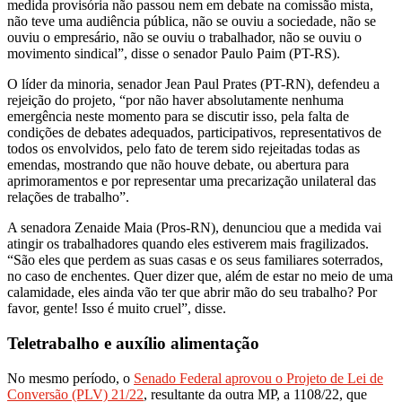
medida provisória não passou nem em debate na comissão mista,
não teve uma audiência pública, não se ouviu a sociedade, não se
ouviu o empresário, não se ouviu o trabalhador, não se ouviu o
movimento sindical”, disse o senador Paulo Paim (PT-RS).
O líder da minoria, senador Jean Paul Prates (PT-RN), defendeu a
rejeição do projeto, “por não haver absolutamente nenhuma
emergência neste momento para se discutir isso, pela falta de
condições de debates adequados, participativos, representativos de
todos os envolvidos, pelo fato de terem sido rejeitadas todas as
emendas, mostrando que não houve debate, ou abertura para
aprimoramentos e por representar uma precarização unilateral das
relações de trabalho”.
A senadora Zenaide Maia (Pros-RN), denunciou que a medida vai
atingir os trabalhadores quando eles estiverem mais fragilizados.
“São eles que perdem as suas casas e os seus familiares soterrados,
no caso de enchentes. Quer dizer que, além de estar no meio de uma
calamidade, eles ainda vão ter que abrir mão do seu trabalho? Por
favor, gente! Isso é muito cruel”, disse.
Teletrabalho e auxílio alimentação
No mesmo período, o
Senado Federal aprovou o Projeto de Lei de
Conversão (PLV) 21/22
, resultante da outra MP, a 1108/22, que