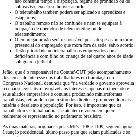
não constitui tempo à disposição, regime de prontidão ou de
sobreaviso, exceto se houver acordo;
O teletrabalho também poderá ser aplicado a aprendizes e
estagiários;
O trabalho remoto não se confunde e nem se equipara à
ocupação de operador de telemarketing ou de
teleatendimento;
O empregador não será responsável pelas despesas ao retorno
presencial do empregado que mora fora da sede, salvo acordo;
Terão prioridade no teletrabalho os empregados com
deficiência e com filho ou criança de até quatro anos de idade
sob guarda judicial.
Jefão, que é o responsável na Contraf-CUT pelo acompanhamento
dos temas de interesse dos trabalhadores em tramitação no
Congresso Nacional, denuncia que “na verdade o governo aproveita
o cenário legislativo favorável aos interesses apenas do mercado e
seus aliados empresários e continua produzindo minirreformas
trabalhistas, retirando o que restou dos direitos e promovendo mais
miséria e desalento à população. Por isso, é importante que os
trabalhadores e trabalhadoras se atentem e votem em quem
realmente os representarão no parlamento brasileiro.”
As duas matérias, originadas pelas MPs 1108 e 1109, seguem agora
à sanção presidencial, último passo para que sejam publicadas e se