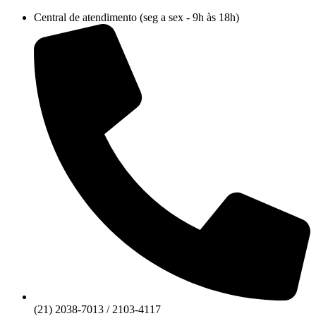
Ir
Central de atendimento (seg a sex - 9h às 18h)
para
o
conteúdo
(21) 2038-7013 / 2103-4117