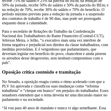
recebe 75% do salário e 25% da parcela do BEm; na redução de
50% da jornada, recebe 50% do salário e 50% da parcela do BEm; e
na redução de 70%, recebe 30% do salário e 70% do benefício. O
período máximo previsto para a redução da jornada e a suspensão
dos contratos de trabalho é de 90 dias, mas pode ser prorrogado
enquanto durar a calamidade.
Para o secretário de Relações do Trabalho da Confederação
Nacional dos Trabalhadores do Ramo Financeiro (Contraf-CUT),
Jeferson Meira, o Jefão, “o executivo mais uma vez interfere de
forma negativa e prejudicial nos direitos da classe trabalhadora, com
medidas provisórias. E é vergonhoso que parlamentares, que
deveriam legislar em benefício do povo, chancelem e ainda piorem
os arroubos desse desgoverno, sem nenhum compromisso com o
país”.
Oposição critica conteúdo e tramitação
No Senado, a oposição reagiu contra o ritmo acelerado com que a
PLV foi aprovada e classificou suas mudanças como “reforma
trabalhista” e “cheque em branco” em prejuízo do trabalhador. Esses
senadores entendem que o tema deveria ter uma discussão maior no
parlamento e na sociedade.
“Já vou para 40 anos de mandato e nunca vi algo semelhante. Essa