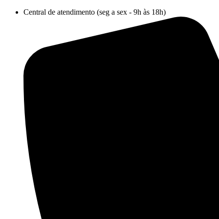
Ir
Central de atendimento (seg a sex - 9h às 18h)
para
o
conteúdo