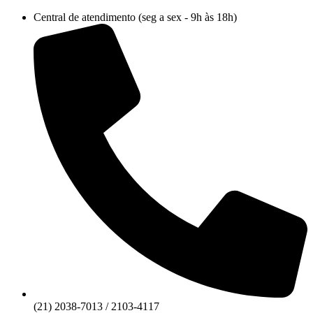
Ir
Central de atendimento (seg a sex - 9h às 18h)
para
o
conteúdo
(21) 2038-7013 / 2103-4117