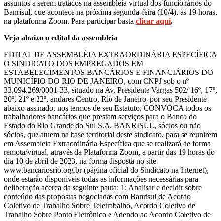
assuntos a serem tratados na assembleia virtual dos funcionários do
Banrisul, que acontece na próxima segunda-feira (10/4), às 19 horas,
na plataforma Zoom. Para participar basta
clicar aqui
.
Veja abaixo o edital da assembleia
EDITAL DE ASSEMBLÉIA EXTRAORDINÁRIA ESPECÍFICA
O SINDICATO DOS EMPREGADOS EM
ESTABELECIMENTOS BANCÁRIOS E FINANCIÁRIOS DO
MUNICÍPIO DO RIO DE JANEIRO, com CNPJ sob o nº
33.094.269/0001-33, situado na Av. Presidente Vargas 502/ 16º, 17º,
20º, 21º e 22º, andares Centro, Rio de Janeiro, por seu Presidente
abaixo assinado, nos termos de seu Estatuto, CONVOCA todos os
trabalhadores bancários que prestam serviços para o Banco do
Estado do Rio Grande do Sul S.A. BANRISUL, sócios ou não
sócios, que atuem na base territorial deste sindicato, para se reunirem
em Assembleia Extraordinária Específica que se realizará de forma
remota/virtual, através da Plataforma Zoom, a partir das 19 horas do
dia 10 de abril de 2023, na forma disposta no site
www.bancariosrio.org.br (página oficial do Sindicato na Internet),
onde estarão disponíveis todas as informações necessárias para
deliberação acerca da seguinte pauta: 1: Analisar e decidir sobre
conteúdo das propostas negociadas com Banrisul de Acordo
Coletivo de Trabalho Sobre Teletrabalho, Acordo Coletivo de
Trabalho Sobre Ponto Eletrônico e Adendo ao Acordo Coletivo de