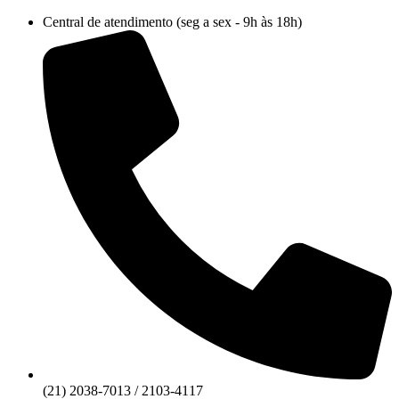
Ir
Central de atendimento (seg a sex - 9h às 18h)
para
o
conteúdo
(21) 2038-7013 / 2103-4117