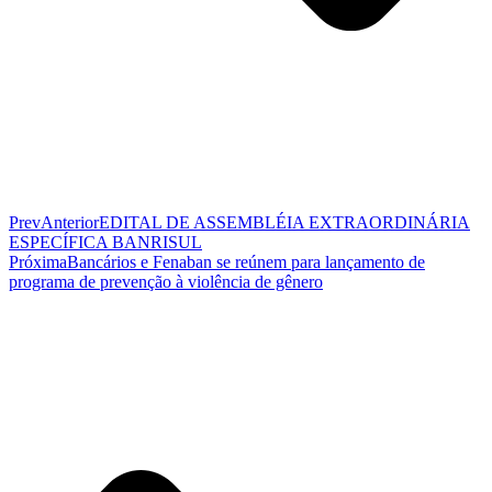
Prev
Anterior
EDITAL DE ASSEMBLÉIA EXTRAORDINÁRIA
ESPECÍFICA BANRISUL
Próxima
Bancários e Fenaban se reúnem para lançamento de
programa de prevenção à violência de gênero