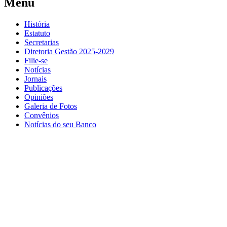
Menu
História
Estatuto
Secretarias
Diretoria Gestão 2025-2029
Filie-se
Notícias
Jornais
Publicações
Opiniões
Galeria de Fotos
Convênios
Notícias do seu Banco