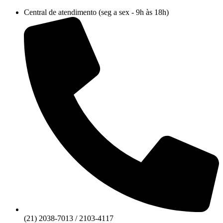
Ir
Central de atendimento (seg a sex - 9h às 18h)
para
o
conteúdo
(21) 2038-7013 / 2103-4117