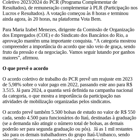
Coletivo 2023/2024 do PCR (Programa Complementar de
Resultados), de remuneração complementar à PLR (Participação nos
Lucros e Resultados). A votação começou às 8 horas e terminou
ainda agora, às 20 horas, na plataforma Vota Bem.
Para Maria Izabel Menezes, dirigente da Comissão de Organização
dos Empregados (COE) e do Sindicato dos Bancários do Rio, a
aprovação mantém uma importante conquista. “A categoria mostrou
compreender a importância do acordo que não veio de graça, sendo
fruto da pressão e da negociação. Vamos seguir lutando por ganhos
maiores”, afirmou.
O que prevê o acordo
O acordo coletivo de trabalho do PCR prevê um reajuste em 2023
de 5,98% sobre o valor pago em 2022, passando este ano para R$
3.515. Já para 2024, a quantia será definida na campanha nacional
da categoria, o que mostra a importância da participação nas
atividades de mobilização organizadas pelos sindicatos.
O acordo prevê também 5.500 bolsas de estudo no valor de R$ 550
cada, sendo 4.500 para funcionários do Itaú, destinadas à graduação
(se a demanda não atingir o número total de bolsas, as demais
poderão ser para segunda graduação ou pós). Já as 1 mil restantes
são para os demais trabalhadores do grupo Itaú-Unibanco, sendo