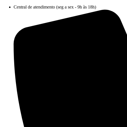
Ir
Central de atendimento (seg a sex - 9h às 18h)
para
o
conteúdo