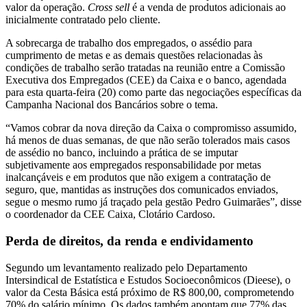
valor da operação.
Cross sell
é a venda de produtos adicionais ao
inicialmente contratado pelo cliente.
A sobrecarga de trabalho dos empregados, o assédio para
cumprimento de metas e as demais questões relacionadas às
condições de trabalho serão tratadas na reunião entre a Comissão
Executiva dos Empregados (CEE) da Caixa e o banco, agendada
para esta quarta-feira (20) como parte das negociações específicas da
Campanha Nacional dos Bancários sobre o tema.
“Vamos cobrar da nova direção da Caixa o compromisso assumido,
há menos de duas semanas, de que não serão tolerados mais casos
de assédio no banco, incluindo a prática de se imputar
subjetivamente aos empregados responsabilidade por metas
inalcançáveis e em produtos que não exigem a contratação de
seguro, que, mantidas as instruções dos comunicados enviados,
segue o mesmo rumo já traçado pela gestão Pedro Guimarães”, disse
o coordenador da CEE Caixa, Clotário Cardoso.
Perda de direitos, da renda e endividamento
Segundo um levantamento realizado pelo Departamento
Intersindical de Estatística e Estudos Socioeconômicos (Dieese), o
valor da Cesta Básica está próximo de R$ 800,00, comprometendo
70% do salário mínimo. Os dados também apontam que 77% das