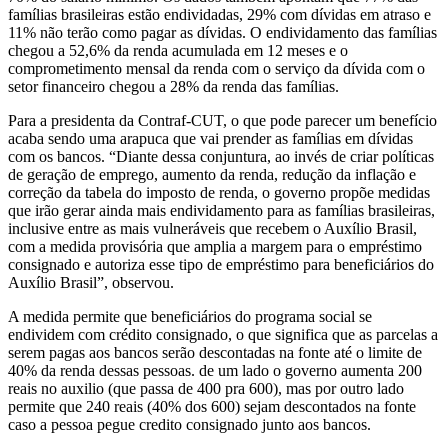
famílias brasileiras estão endividadas, 29% com dívidas em atraso e
11% não terão como pagar as dívidas. O endividamento das famílias
chegou a 52,6% da renda acumulada em 12 meses e o
comprometimento mensal da renda com o serviço da dívida com o
setor financeiro chegou a 28% da renda das famílias.
Para a presidenta da Contraf-CUT, o que pode parecer um benefício
acaba sendo uma arapuca que vai prender as famílias em dívidas
com os bancos. “Diante dessa conjuntura, ao invés de criar políticas
de geração de emprego, aumento da renda, redução da inflação e
correção da tabela do imposto de renda, o governo propõe medidas
que irão gerar ainda mais endividamento para as famílias brasileiras,
inclusive entre as mais vulneráveis que recebem o Auxílio Brasil,
com a medida provisória que amplia a margem para o empréstimo
consignado e autoriza esse tipo de empréstimo para beneficiários do
Auxílio Brasil”, observou.
A medida permite que beneficiários do programa social se
endividem com crédito consignado, o que significa que as parcelas a
serem pagas aos bancos serão descontadas na fonte até o limite de
40% da renda dessas pessoas. de um lado o governo aumenta 200
reais no auxilio (que passa de 400 pra 600), mas por outro lado
permite que 240 reais (40% dos 600) sejam descontados na fonte
caso a pessoa pegue credito consignado junto aos bancos.