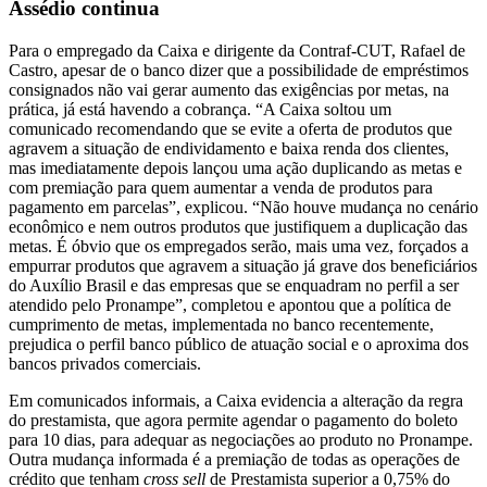
Assédio continua
Para o empregado da Caixa e dirigente da Contraf-CUT, Rafael de
Castro, apesar de o banco dizer que a possibilidade de empréstimos
consignados não vai gerar aumento das exigências por metas, na
prática, já está havendo a cobrança. “A Caixa soltou um
comunicado recomendando que se evite a oferta de produtos que
agravem a situação de endividamento e baixa renda dos clientes,
mas imediatamente depois lançou uma ação duplicando as metas e
com premiação para quem aumentar a venda de produtos para
pagamento em parcelas”, explicou. “Não houve mudança no cenário
econômico e nem outros produtos que justifiquem a duplicação das
metas. É óbvio que os empregados serão, mais uma vez, forçados a
empurrar produtos que agravem a situação já grave dos beneficiários
do Auxílio Brasil e das empresas que se enquadram no perfil a ser
atendido pelo Pronampe”, completou e apontou que a política de
cumprimento de metas, implementada no banco recentemente,
prejudica o perfil banco público de atuação social e o aproxima dos
bancos privados comerciais.
Em comunicados informais, a Caixa evidencia a alteração da regra
do prestamista, que agora permite agendar o pagamento do boleto
para 10 dias, para adequar as negociações ao produto no Pronampe.
Outra mudança informada é a premiação de todas as operações de
crédito que tenham
cross sell
de Prestamista superior a 0,75% do