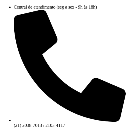
Ir
Central de atendimento (seg a sex - 9h às 18h)
para
o
conteúdo
(21) 2038-7013 / 2103-4117