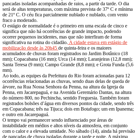
pancadas isoladas acompanhadas de raios, a partir da tarde. O dia
será de altas temperaturas, com máxima prevista de 37º C e mínima
de 21º C. O céu fica parcialmente nublado e nublado, com vento
fraco a moderado.
O estágio de normalidade é o primeiro em uma escala de cinco e
significa que não há ocorrências de grande impacto, podendo
ocorrer pequenos incidentes, mas que não interfiram de forma
significativa na rotina do cidadão.
A cidade estava em estágio de
mobilização desde às 20h45
de quinta-feira e os maiores
acumulados de chuvas foram registrados no Jardim Botânico (18
mm); Copacabana (16 mm); Urca (14 mm); Laranjeiras (12,8 mm);
Santa Teresa (9 mm); Campo Grande (8,8 mm); e Grota Funda (5,6
mm).
Ao todo, as equipes da Prefeitura do Rio foram acionadas para 12
ocorrências relacionadas as chuvas, sendo duas delas de queda de
árvore, na Rua Nossa Senhora da Penna, na altura da Igreja da
Penna, em Jacarepaguá, e na Avenida Geremário Dantas, na altura
do número 800, no Pechincha, sentido Freguesia. Também foram
registrados bolsões d’água em diversos pontos da cidade, sendo três
em Copacabana; três na Tijuca; dois em Botafogo; um em Ipanema;
e outro em Jacarepaguá.
O tempo vai permanecer sendo influenciado por áreas de
instabilidade em médios e altos níveis da atmosfera, em conjunto
com o calor e a elevada umidade. No sábado (14), ainda há previsão
de pancadas de chuva isoladas durante a tarde e noite. A máxima