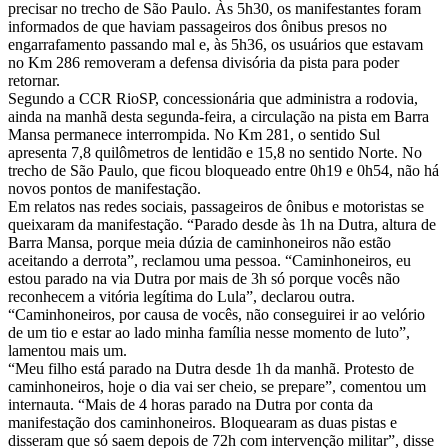
precisar no trecho de São Paulo. Às 5h30, os manifestantes foram
informados de que haviam passageiros dos ônibus presos no
engarrafamento passando mal e, às 5h36, os usuários que estavam
no Km 286 removeram a defensa divisória da pista para poder
retornar.
Segundo a CCR RioSP, concessionária que administra a rodovia,
ainda na manhã desta segunda-feira, a circulação na pista em Barra
Mansa permanece interrompida. No Km 281, o sentido Sul
apresenta 7,8 quilômetros de lentidão e 15,8 no sentido Norte. No
trecho de São Paulo, que ficou bloqueado entre 0h19 e 0h54, não há
novos pontos de manifestação.
Em relatos nas redes sociais, passageiros de ônibus e motoristas se
queixaram da manifestação. “Parado desde às 1h na Dutra, altura de
Barra Mansa, porque meia dúzia de caminhoneiros não estão
aceitando a derrota”, reclamou uma pessoa. “Caminhoneiros, eu
estou parado na via Dutra por mais de 3h só porque vocês não
reconhecem a vitória legítima do Lula”, declarou outra.
“Caminhoneiros, por causa de vocês, não conseguirei ir ao velório
de um tio e estar ao lado minha família nesse momento de luto”,
lamentou mais um.
“Meu filho está parado na Dutra desde 1h da manhã. Protesto de
caminhoneiros, hoje o dia vai ser cheio, se prepare”, comentou um
internauta. “Mais de 4 horas parado na Dutra por conta da
manifestação dos caminhoneiros. Bloquearam as duas pistas e
disseram que só saem depois de 72h com intervenção militar”, disse