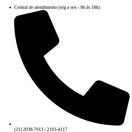
Ir
Central de atendimento (seg a sex - 9h às 18h)
para
o
conteúdo
(21) 2038-7013 / 2103-4117