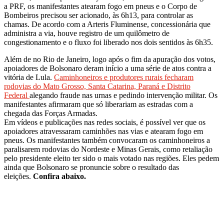
a PRF, os manifestantes atearam fogo em pneus e o Corpo de
Bombeiros precisou ser acionado, às 6h13, para controlar as
chamas. De acordo com a Arteris Fluminense, concessionária que
administra a via, houve registro de um quilômetro de
congestionamento e o fluxo foi liberado nos dois sentidos às 6h35.
Além de no Rio de Janeiro, logo após o fim da apuração dos votos,
apoiadores de Bolsonaro deram início a uma série de atos contra a
vitória de Lula.
Caminhoneiros e produtores rurais fecharam
rodovias do Mato Grosso, Santa Catarina, Paraná e Distrito
Federal
alegando fraude nas urnas e pedindo intervenção militar. Os
manifestantes afirmaram que só liberariam as estradas com a
chegada das Forças Armadas.
Em vídeos e publicações nas redes sociais, é possível ver que os
apoiadores atravessaram caminhões nas vias e atearam fogo em
pneus. Os manifestantes também convocaram os caminhoneiros a
paralisarem rodovias do Nordeste e Minas Gerais, como retaliação
pelo presidente eleito ter sido o mais votado nas regiões. Eles pedem
ainda que Bolsonaro se pronuncie sobre o resultado das
eleições.
Confira abaixo.