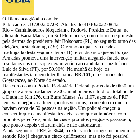
O Dia
redacao@odia.com.br
Publicado 31/10/2022 07:03 | Atualizado 31/10/2022 08:42
Rio – Caminhoneiros bloqueiam a Rodovia Presidente Dutra, na
altura de Barra Mansa, no Sul Fluminense, como forma de protesto
pela derrota do presidente Jair Bolsonaro (PL) no segundo turno das
eleições, neste domingo (30). O grupo ocupa a via desde a
madrugada desta segunda-feira (31) reivindicando que as Forças
Armadas promova uma intervenção militar, alegando fraude nos
resultados das urnas que deram vitória ao candidato Luiz Inácio
Lula da Silva (PT), por 50,90%. Na manhã de hoje, os
manifestantes também interditaram a BR-101, em Campos dos
Goytacazes, no Norte do estado.
De acordo com a Polícia Rodoviária Federal, por volta de 0h30 um
grupo de aproximadamente 30 caminhoneiros interditou totalmente
a Dutra no Km 276, em Barra Mansa. Às 1h07, agentes da PRF
tentavam negociar a liberação dos veículos, momento em que já
haviam cerca de 50 pessoas na região. Um policial chegou a
conseguir que os manifestantes deixassem que automóveis com
produtos perecíveis, ambulâncias e produtos perigosos passassem,
que pouco depois voltaram atrás e não autorizaram.
Ainda segundo a PRF, às 3h44, a extensão do congestionamento no
sentido Rio já chegava a cinco quilômetros, mas não foi possível