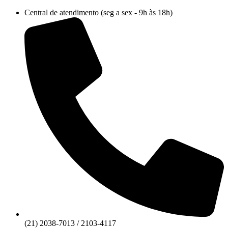
Ir
Central de atendimento (seg a sex - 9h às 18h)
para
o
conteúdo
(21) 2038-7013 / 2103-4117