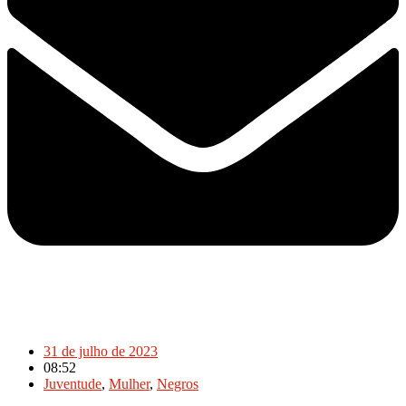
31 de julho de 2023
08:52
Juventude
,
Mulher
,
Negros