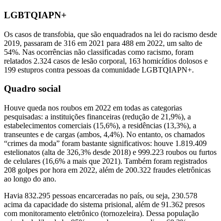
LGBTQIAPN+
Os casos de transfobia, que são enquadrados na lei do racismo desde
2019, passaram de 316 em 2021 para 488 em 2022, um salto de
54%. Nas ocorrências não classificadas como racismo, foram
relatados 2.324 casos de lesão corporal, 163 homicídios dolosos e
199 estupros contra pessoas da comunidade LGBTQIAPN+.
Quadro social
Houve queda nos roubos em 2022 em todas as categorias
pesquisadas: a instituições financeiras (redução de 21,9%), a
estabelecimentos comerciais (15,6%), a residências (13,3%), a
transeuntes e de cargas (ambos, 4,4%). No entanto, os chamados
“crimes da moda” foram bastante significativos: houve 1.819.409
estelionatos (alta de 326,3% desde 2018) e 999.223 roubos ou furtos
de celulares (16,6% a mais que 2021). Também foram registrados
208 golpes por hora em 2022, além de 200.322 fraudes eletrônicas
ao longo do ano.
Havia 832.295 pessoas encarceradas no país, ou seja, 230.578
acima da capacidade do sistema prisional, além de 91.362 presos
com monitoramento eletrônico (tornozeleira). Dessa população