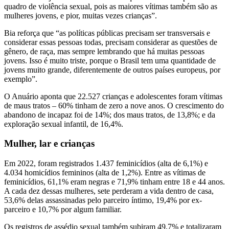
quadro de violência sexual, pois as maiores vítimas também são as
mulheres jovens, e pior, muitas vezes crianças”.
Bia reforça que “as políticas públicas precisam ser transversais e
considerar essas pessoas todas, precisam considerar as questões de
gênero, de raça, mas sempre lembrando que há muitas pessoas
jovens. Isso é muito triste, porque o Brasil tem uma quantidade de
jovens muito grande, diferentemente de outros países europeus, por
exemplo”.
O Anuário aponta que 22.527 crianças e adolescentes foram vítimas
de maus tratos – 60% tinham de zero a nove anos. O crescimento do
abandono de incapaz foi de 14%; dos maus tratos, de 13,8%; e da
exploração sexual infantil, de 16,4%.
Mulher, lar e crianças
Em 2022, foram registrados 1.437 feminicídios (alta de 6,1%) e
4.034 homicídios femininos (alta de 1,2%). Entre as vítimas de
feminicídios, 61,1% eram negras e 71,9% tinham entre 18 e 44 anos.
A cada dez dessas mulheres, sete perderam a vida dentro de casa,
53,6% delas assassinadas pelo parceiro íntimo, 19,4% por ex-
parceiro e 10,7% por algum familiar.
Os registros de assédio sexual também subiram 49,7% e totalizaram