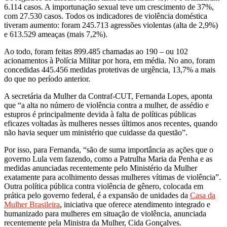
6.114 casos. A importunação sexual teve um crescimento de 37%,
com 27.530 casos. Todos os indicadores de violência doméstica
tiveram aumento: foram 245.713 agressões violentas (alta de 2,9%)
e 613.529 ameaças (mais 7,2%).
Ao todo, foram feitas 899.485 chamadas ao 190 – ou 102
acionamentos à Polícia Militar por hora, em média. No ano, foram
concedidas 445.456 medidas protetivas de urgência, 13,7% a mais
do que no período anterior.
A secretária da Mulher da Contraf-CUT, Fernanda Lopes, aponta
que “a alta no número de violência contra a mulher, de assédio e
estupros é principalmente devida à falta de políticas públicas
eficazes voltadas às mulheres nesses últimos anos recentes, quando
não havia sequer um ministério que cuidasse da questão”.
Por isso, para Fernanda, “são de suma importância as ações que o
governo Lula vem fazendo, como a Patrulha Maria da Penha e as
medidas anunciadas recentemente pelo Ministério da Mulher
exatamente para acolhimento dessas mulheres vítimas de violência”.
Outra política pública contra violência de gênero, colocada em
prática pelo governo federal, é a expansão de unidades da
Casa da
Mulher Brasileira
, iniciativa que oferece atendimento integrado e
humanizado para mulheres em situação de violência, anunciada
recentemente pela Ministra da Mulher, Cida Gonçalves.