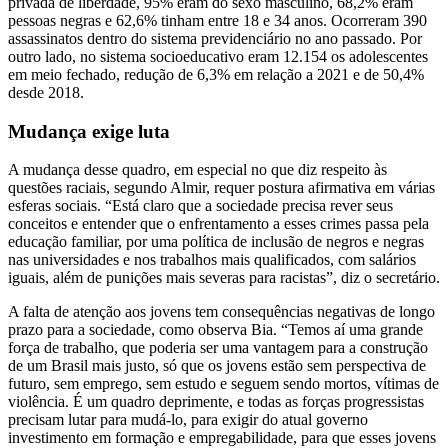
privada de liberdade, 95% eram do sexo masculino, 68,2% eram
pessoas negras e 62,6% tinham entre 18 e 34 anos. Ocorreram 390
assassinatos dentro do sistema previdenciário no ano passado. Por
outro lado, no sistema socioeducativo eram 12.154 os adolescentes
em meio fechado, redução de 6,3% em relação a 2021 e de 50,4%
desde 2018.
Mudança exige luta
A mudança desse quadro, em especial no que diz respeito às
questões raciais, segundo Almir, requer postura afirmativa em várias
esferas sociais. “Está claro que a sociedade precisa rever seus
conceitos e entender que o enfrentamento a esses crimes passa pela
educação familiar, por uma política de inclusão de negros e negras
nas universidades e nos trabalhos mais qualificados, com salários
iguais, além de punições mais severas para racistas”, diz o secretário.
A falta de atenção aos jovens tem consequências negativas de longo
prazo para a sociedade, como observa Bia. “Temos aí uma grande
força de trabalho, que poderia ser uma vantagem para a construção
de um Brasil mais justo, só que os jovens estão sem perspectiva de
futuro, sem emprego, sem estudo e seguem sendo mortos, vítimas de
violência. É um quadro deprimente, e todas as forças progressistas
precisam lutar para mudá-lo, para exigir do atual governo
investimento em formação e empregabilidade, para que esses jovens