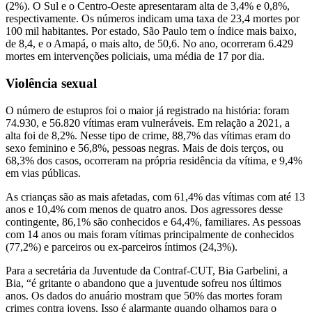
(2%). O Sul e o Centro-Oeste apresentaram alta de 3,4% e 0,8%,
respectivamente. Os números indicam uma taxa de 23,4 mortes por
100 mil habitantes. Por estado, São Paulo tem o índice mais baixo,
de 8,4, e o Amapá, o mais alto, de 50,6. No ano, ocorreram 6.429
mortes em intervenções policiais, uma média de 17 por dia.
Violência sexual
O número de estupros foi o maior já registrado na história: foram
74.930, e 56.820 vítimas eram vulneráveis. Em relação a 2021, a
alta foi de 8,2%. Nesse tipo de crime, 88,7% das vítimas eram do
sexo feminino e 56,8%, pessoas negras. Mais de dois terços, ou
68,3% dos casos, ocorreram na própria residência da vítima, e 9,4%
em vias públicas.
As crianças são as mais afetadas, com 61,4% das vítimas com até 13
anos e 10,4% com menos de quatro anos. Dos agressores desse
contingente, 86,1% são conhecidos e 64,4%, familiares. As pessoas
com 14 anos ou mais foram vítimas principalmente de conhecidos
(77,2%) e parceiros ou ex-parceiros íntimos (24,3%).
Para a secretária da Juventude da Contraf-CUT, Bia Garbelini, a
Bia, “é gritante o abandono que a juventude sofreu nos últimos
anos. Os dados do anuário mostram que 50% das mortes foram
crimes contra jovens. Isso é alarmante quando olhamos para o