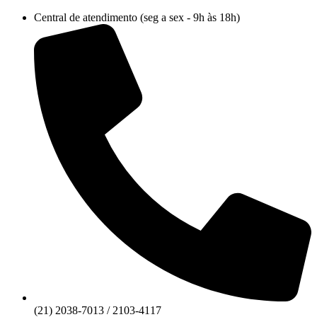
Ir
Central de atendimento (seg a sex - 9h às 18h)
para
o
conteúdo
(21) 2038-7013 / 2103-4117