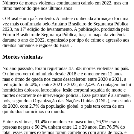
Número de mortes violentas continuaram caindo em 2022, mas em
ritmo menor do que nos últimos anos
O Brasil é um país violento. A triste e conhecida afirmação foi uma
vez mais confirmada pelo Anuário Brasileiro de Segurança Pública
2023, na 17ª edição do levantamento. A publicação, produzida pelo
Fórum Brasileiro de Segurança Pública, traça o mapa da violência
durante o ano de 2022, organizado por tipo de crime e agressão aos
direitos humanos e regiões do Brasil.
Mortes violentas
No ano passado, foram registradas 47.508 mortes violentas no país.
O número vem diminuindo desde 2018 e é o menor em 12 anos,
mas o ritmo de queda nos casos desacelerou: entre 2020 e 2021, a
redução foi de 4%, e entre 2021 e 2022, de 2,4%. A contagem inclui
homicídios dolosos, latrocínios, lesão corporal seguida de morte e
mortes decorrente de intervenção policial. Esse patamar é alarmante,
pois, segundo a Organização das Nações Unidas (ONU), em estudo
de 2020, com 2,7% da população global, o país tem cerca de um
quinto dos homicídios no mundo.
Entre as vítimas, 91,4% eram do sexo masculino, 76,9% eram
pessoas negras e 50,2% tinham entre 12 e 29 anos. Em 76,5% do
total, esses crimes extremos foram cometidos com arma de fogo, e