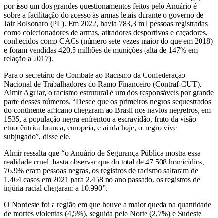
por isso um dos grandes questionamentos feitos pelo Anuário é
sobre a facilitação do acesso às armas letais durante o governo de
Jair Bolsonaro (PL). Em 2022, havia 783,3 mil pessoas registradas
como colecionadores de armas, atiradores desportivos e caçadores,
conhecidos como CACs (número sete vezes maior do que em 2018)
e foram vendidas 420,5 milhões de munições (alta de 147% em
relação a 2017).
Para o secretário de Combate ao Racismo da Confederação
Nacional de Trabalhadores do Ramo Financeiro (Contraf-CUT),
Almir Aguiar, o racismo estrutural é um dos responsáveis por grande
parte desses números. “Desde que os primeiros negros sequestrados
do continente africano chegaram ao Brasil nos navios negreiros, em
1535, a população negra enfrentou a escravidão, fruto da visão
etnocêntrica branca, europeia, e ainda hoje, o negro vive
subjugado”, disse ele.
Almir ressalta que “o Anuário de Segurança Pública mostra essa
realidade cruel, basta observar que do total de 47.508 homicídios,
76,9% eram pessoas negras, os registros de racismo saltaram de
1.464 casos em 2021 para 2.458 no ano passado, os registros de
injúria racial chegaram a 10.990”.
O Nordeste foi a região em que houve a maior queda na quantidade
de mortes violentas (4,5%), seguida pelo Norte (2,7%) e Sudeste