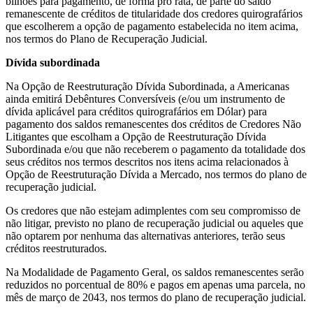
bilhões para pagamento, de forma pro rata, de parte do saldo
remanescente de créditos de titularidade dos credores quirografários
que escolherem a opção de pagamento estabelecida no item acima,
nos termos do Plano de Recuperação Judicial.
Dívida subordinada
Na Opção de Reestruturação Dívida Subordinada, a Americanas
ainda emitirá Debêntures Conversíveis (e/ou um instrumento de
dívida aplicável para créditos quirografários em Dólar) para
pagamento dos saldos remanescentes dos créditos de Credores Não
Litigantes que escolham a Opção de Reestruturação Dívida
Subordinada e/ou que não receberem o pagamento da totalidade dos
seus créditos nos termos descritos nos itens acima relacionados à
Opção de Reestruturação Dívida a Mercado, nos termos do plano de
recuperação judicial.
Os credores que não estejam adimplentes com seu compromisso de
não litigar, previsto no plano de recuperação judicial ou aqueles que
não optarem por nenhuma das alternativas anteriores, terão seus
créditos reestruturados.
Na Modalidade de Pagamento Geral, os saldos remanescentes serão
reduzidos no porcentual de 80% e pagos em apenas uma parcela, no
mês de março de 2043, nos termos do plano de recuperação judicial.