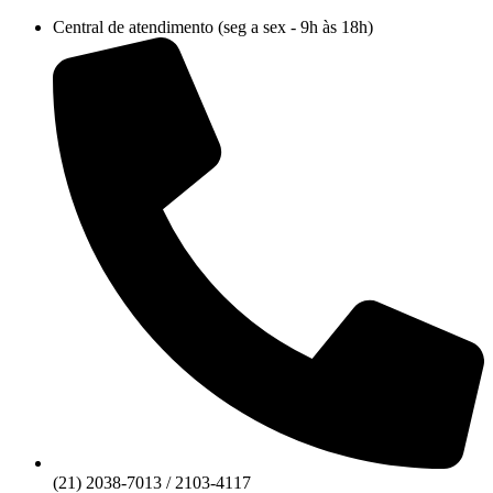
Ir
Central de atendimento (seg a sex - 9h às 18h)
para
o
conteúdo
(21) 2038-7013 / 2103-4117