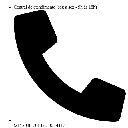
Ir
Central de atendimento (seg a sex - 9h às 18h)
para
o
conteúdo
(21) 2038-7013 / 2103-4117