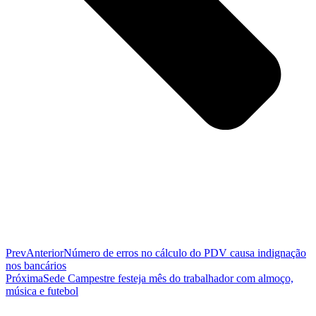
Prev
Anterior
Número de erros no cálculo do PDV causa indignação
nos bancários
Próxima
Sede Campestre festeja mês do trabalhador com almoço,
música e futebol