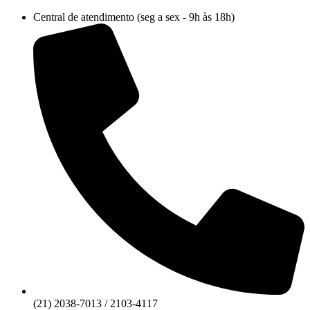
Ir
Central de atendimento (seg a sex - 9h às 18h)
para
o
conteúdo
(21) 2038-7013 / 2103-4117