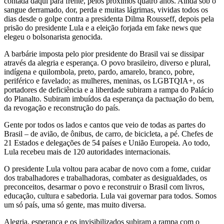
contada daqui para frente, pelos próximos quatro anos. Ainda sob o
sangue derramado, dor, perda e muitas lágrimas, vividas todos os
dias desde o golpe contra a presidenta Dilma Rousseff, depois pela
prisão do presidente Lula e a eleição forjada em fake news que
elegeu o bolsonarista genocida.
A barbárie imposta pelo pior presidente do Brasil vai se dissipar
através da alegria e esperança. O povo brasileiro, diverso e plural,
indígena e quilombola, preto, pardo, amarelo, branco, pobre,
periférico e favelado; as mulheres, meninas, os LGBTQIA+, os
portadores de deficiência e a liberdade subiram a rampa do Palácio
do Planalto. Subiram imbuídos da esperança da pactuação do bem,
da revogação e reconstrução do país.
Gente por todos os lados e cantos que veio de todas as partes do
Brasil – de avião, de ônibus, de carro, de bicicleta, a pé. Chefes de
21 Estados e delegações de 54 países e União Europeia. Ao todo,
Lula recebeu mais de 120 autoridades internacionais.
O presidente Lula voltou para acabar de novo com a fome, cuidar
dos trabalhadores e trabalhadoras, combater as desigualdades, os
preconceitos, desarmar o povo e reconstruir o Brasil com livros,
educação, cultura e sabedoria. Lula vai governar para todos. Somos
um só país, uma só gente, mas muito diversa.
Alegria, esperança e os invisibilizados subiram a rampa com o