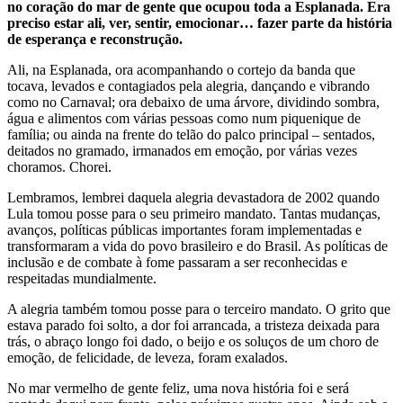
no coração do mar de gente que ocupou toda a Esplanada. Era
preciso estar ali, ver, sentir, emocionar… fazer parte da história
de esperança e reconstrução.
Ali, na Esplanada, ora acompanhando o cortejo da banda que
tocava, levados e contagiados pela alegria, dançando e vibrando
como no Carnaval; ora debaixo de uma árvore, dividindo sombra,
água e alimentos com várias pessoas como num piquenique de
família; ou ainda na frente do telão do palco principal – sentados,
deitados no gramado, irmanados em emoção, por várias vezes
choramos. Chorei.
Lembramos, lembrei daquela alegria devastadora de 2002 quando
Lula tomou posse para o seu primeiro mandato. Tantas mudanças,
avanços, políticas públicas importantes foram implementadas e
transformaram a vida do povo brasileiro e do Brasil. As políticas de
inclusão e de combate à fome passaram a ser reconhecidas e
respeitadas mundialmente.
A alegria também tomou posse para o terceiro mandato. O grito que
estava parado foi solto, a dor foi arrancada, a tristeza deixada para
trás, o abraço longo foi dado, o beijo e os soluços de um choro de
emoção, de felicidade, de leveza, foram exalados.
No mar vermelho de gente feliz, uma nova história foi e será