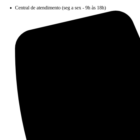
Ir
Central de atendimento (seg a sex - 9h às 18h)
para
o
conteúdo